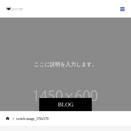
こ
こ
に
説
明
を
入
力
し
ま
す
。
BLOG
switch-image_570x570