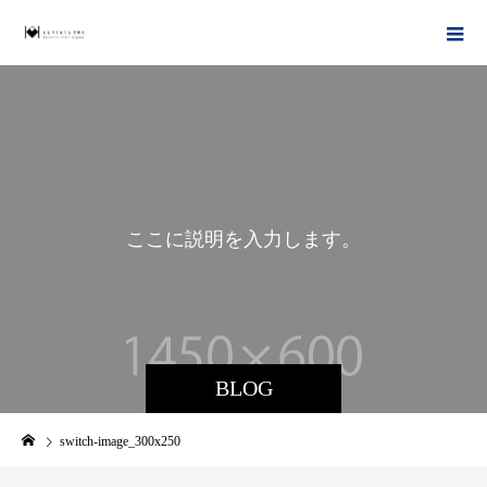
こ
こ
に
説
明
を
入
力
し
ま
す
。
BLOG
switch-image_300x250