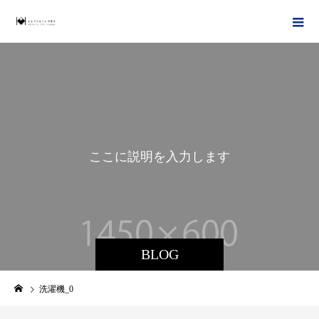
こ
こ
に
説
明
を
入
力
し
ま
す
。
BLOG
洗濯機_0