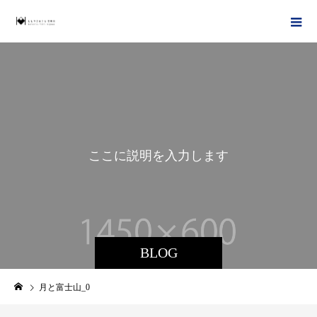
こ
こ
に
説
明
を
入
力
し
ま
す
。
BLOG
月と富士山_0