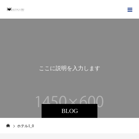
こ
こ
に
説
明
を
入
力
し
ま
す
。
BLOG
ホテル1_0